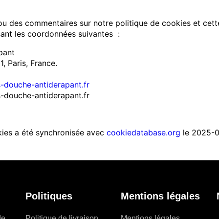
u des commentaires sur notre politique de cookies et cette
isant les coordonnées suivantes :
pant
, Paris, France.
is-douche-antiderapant.fr
-douche-antiderapant.fr
kies a été synchronisée avec
cookiedatabase.org
le 2025-0
Politiques
Mentions légales
de
Politique de livraison
Mentions légales