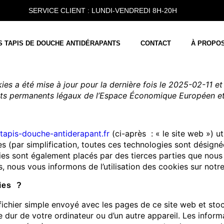
SERVICE CLIENT : LUNDI-VENDREDI 8H-20H
S TAPIS DE DOUCHE ANTIDÉRAPANTS
CONTACT
À PROPO
ies a été mise à jour pour la dernière fois le 2025-02-11 et
nts permanents légaux de l’Espace Économique Européen et 
/tapis-douche-antiderapant.fr
(ci-après : « le site web ») ut
es (par simplification, toutes ces technologies sont désigné
ies sont également placés par des tierces parties que nou
 nous vous informons de l’utilisation des cookies sur notre
ies ?
fichier simple envoyé avec les pages de ce site web et sto
e dur de votre ordinateur ou d’un autre appareil. Les inform