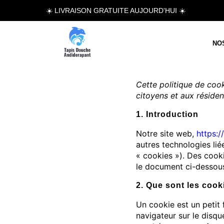
☀️ LIVRAISON GRATUITE AUJOURD'HUI ☀️
NO
Cette politique de cook
citoyens et aux réside
1. Introduction
Notre site web,
https:/
autres technologies lié
« cookies »). Des cook
le document ci-dessous,
2. Que sont les cook
Un cookie est un petit 
navigateur sur le disqu