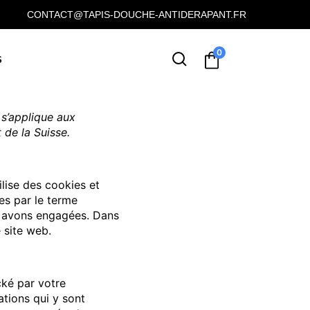
CONTACT@TAPIS-DOUCHE-ANTIDERAPANT.FR
0
S
 s’applique aux
de la Suisse.
ilise des cookies et
es par le terme
s avons engagées. Dans
 site web.
cké par votre
ations qui y sont