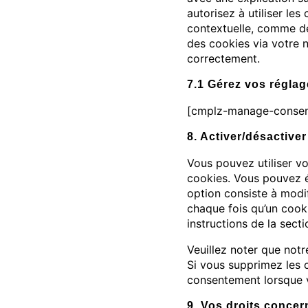
autorisez à utiliser le
contextuelle, comme déc
des cookies via votre n
correctement.
7.1 Gérez vos régla
[cmplz-manage-consen
8. Activer/désactive
Vous pouvez utiliser v
cookies. Vous pouvez é
option consiste à modi
chaque fois qu’un cooki
instructions de la sect
Veuillez noter que not
Si vous supprimez les 
consentement lorsque v
9. Vos droits conce