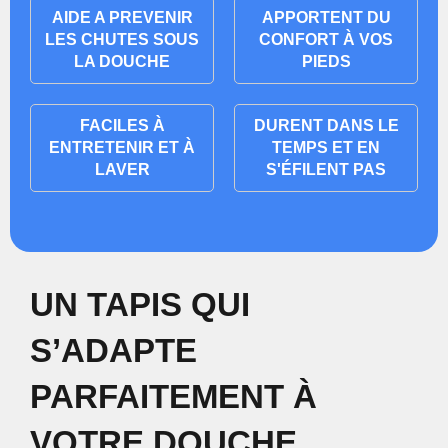
AIDE A PREVENIR
APPORTENT DU
LES CHUTES SOUS
CONFORT À VOS
LA DOUCHE
PIEDS
FACILES À
DURENT DANS LE
ENTRETENIR ET À
TEMPS ET EN
LAVER
S'ÉFILENT PAS
UN TAPIS QUI
S’ADAPTE
PARFAITEMENT À
VOTRE DOUCHE