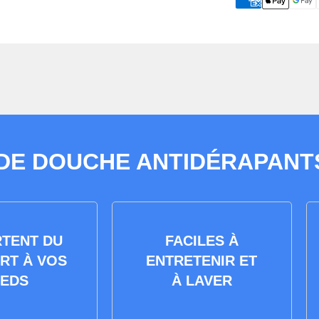
 DE DOUCHE ANTIDÉRAPANTS
TENT DU
FACILES À
RT À VOS
ENTRETENIR ET
IEDS
À LAVER