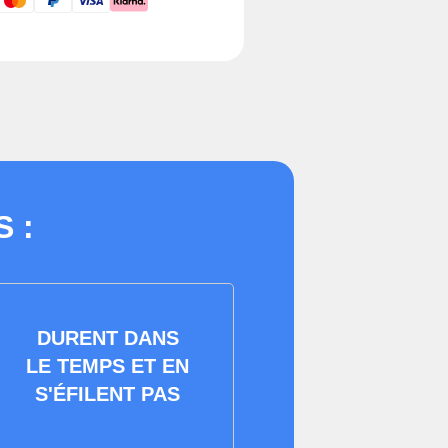
 :
DURENT DANS
LE TEMPS ET EN
S'ÉFILENT PAS