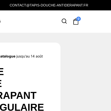
CONTACT@TAPIS-DOUCHE-ANTIDERAPANT.FR
0
S
catalogue
jusqu'au 14 août
E
E
RAPANT
GULAIRE