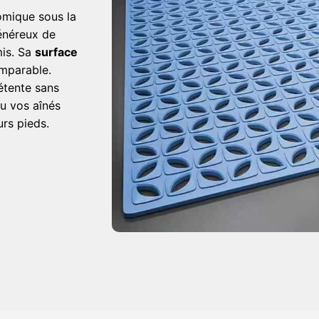
comique sous la
généreux de
mis. Sa
surface
imparable.
étente sans
ou vos aînés
urs pieds.