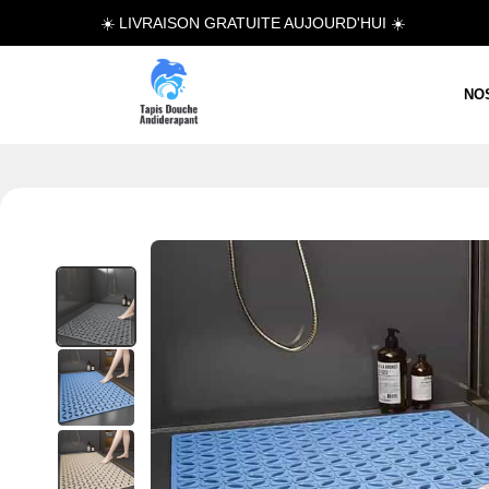
☀️ LIVRAISON GRATUITE AUJOURD'HUI ☀️
NO