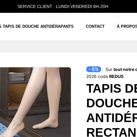
SERVICE CLIENT : LUNDI-VENDREDI 8H-20H
S TAPIS DE DOUCHE ANTIDÉRAPANTS
CONTACT
À PROPO
- 5%
Sur
tout notre 
2026 code
REDU5
TAPIS D
DOUCH
ANTIDÉ
RECTAN