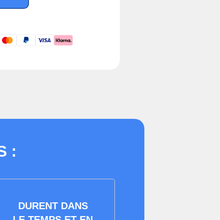
 :
DURENT DANS
LE TEMPS ET EN