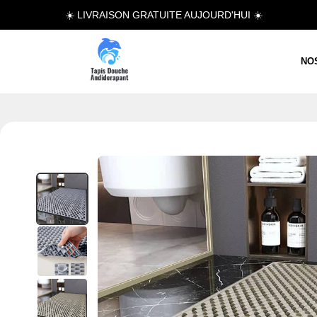
☀️ LIVRAISON GRATUITE AUJOURD'HUI ☀️
NO