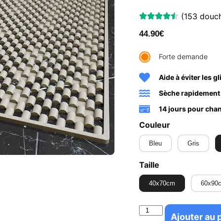
(153 douch
44.90
€
Forte demande
Aide à éviter les g
Sèche rapidement
14 jours pour chan
Couleur
Bleu
Gris
Taille
40x70cm
60x90
Ajouter au 