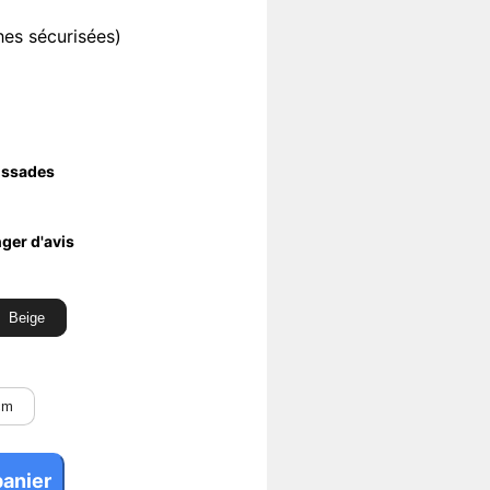
es sécurisées)
lissades
ger d'avis
Beige
cm
panier