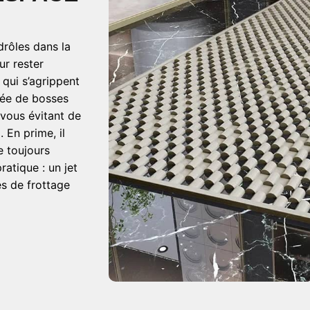
drôles dans la
ur rester
qui s’agrippent
mée de bosses
vous évitant de
 En prime, il
e toujours
ratique : un jet
es de frottage