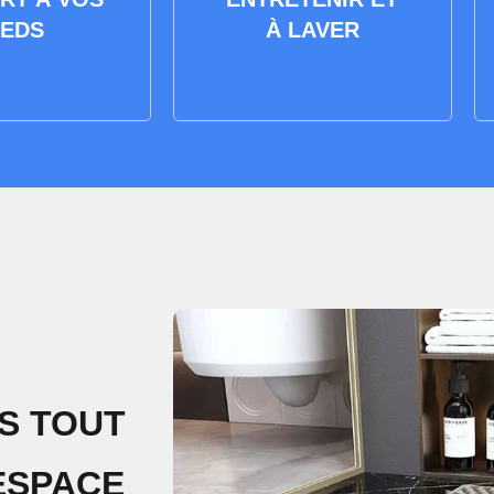
IEDS
À LAVER
S TOUT
ESPACE