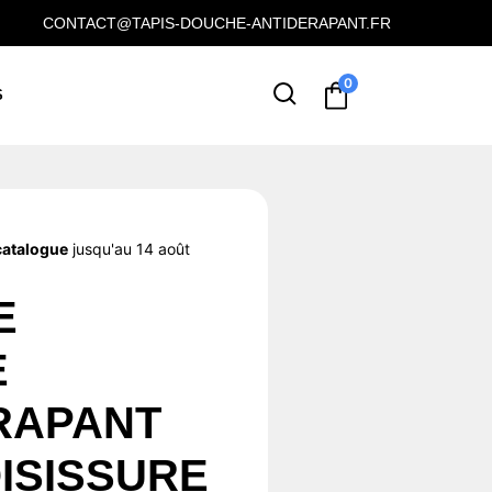
CONTACT@TAPIS-DOUCHE-ANTIDERAPANT.FR
0
S
catalogue
jusqu'au 14 août
E
E
RAPANT
OISISSURE