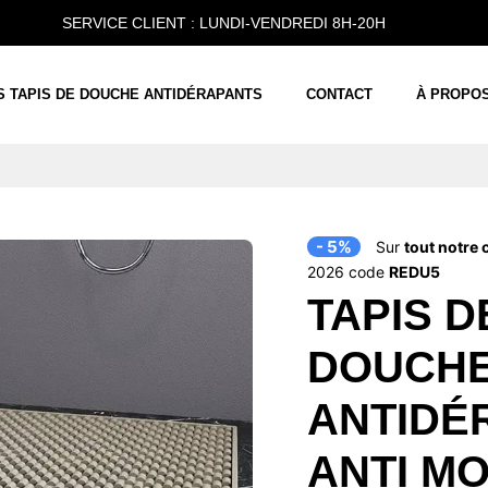
SERVICE CLIENT : LUNDI-VENDREDI 8H-20H
S TAPIS DE DOUCHE ANTIDÉRAPANTS
CONTACT
À PROPO
- 5%
Sur
tout notre 
2026 code
REDU5
TAPIS D
DOUCH
ANTIDÉ
ANTI M