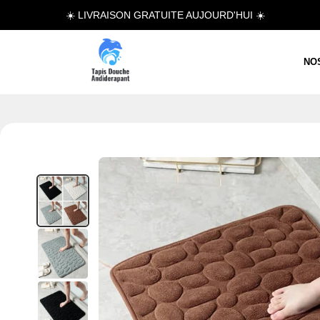
☀️ LIVRAISON GRATUITE AUJOURD'HUI ☀️
NO