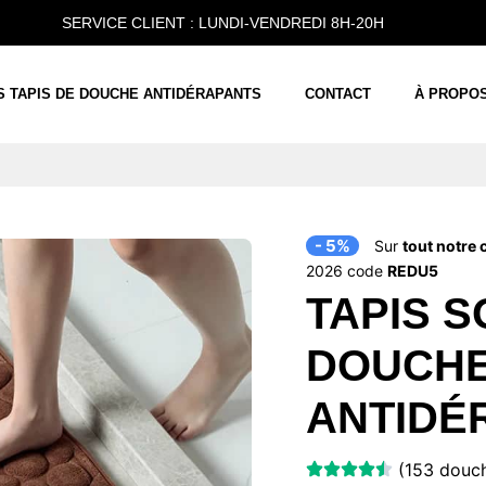
SERVICE CLIENT : LUNDI-VENDREDI 8H-20H
S TAPIS DE DOUCHE ANTIDÉRAPANTS
CONTACT
À PROPO
- 5%
Sur
tout notre 
2026 code
REDU5
TAPIS S
DOUCH
ANTIDÉ
(153 douch